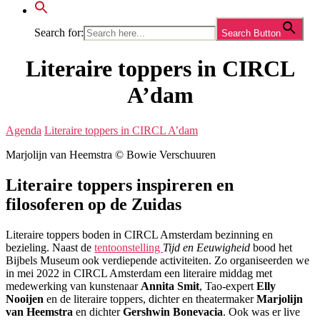
Search for:
Search Button
Literaire toppers in CIRCL
A’dam
Agenda
Literaire toppers in CIRCL A’dam
Marjolijn van Heemstra © Bowie Verschuuren
Literaire toppers inspireren en
filosoferen op de Zuidas
Literaire toppers boden in CIRCL Amsterdam bezinning en
bezieling. Naast de
tentoonstelling
Tijd en Eeuwigheid
bood het
Bijbels Museum ook verdiepende activiteiten. Zo organiseerden we
in mei 2022 in CIRCL Amsterdam een literaire middag met
medewerking van kunstenaar
Annita Smit
, Tao-expert
Elly
Nooijen
en de literaire toppers, dichter en theatermaker
Marjolijn
van Heemstra
en dichter
Gershwin Bonevacia
. Ook was er live