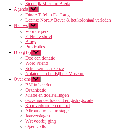
Stedelijk Museum Breda
Agenda
Toon
submenu
Diner: Tafel in De Gang
Lezing: Noraly Beyer & het koloniaal verleden
Nieuws
Toon
submenu
Voor de pers
E-Nieuwsbrief
Blogs
Publicaties
Draag bij
Toon
submenu
Doe een donatie
Word vriend
Schenken naar keuze
Nalaten aan het Bijbels Museum
Over ons
Toon
submenu
BM in beelden
Organisatie
Missie en doelstellingen
Governance: toezicht en gedragscode
Kaartverkoop en contact
Allround museum stage
Jaarverslagen
Wat voorbij ging
Open Calls