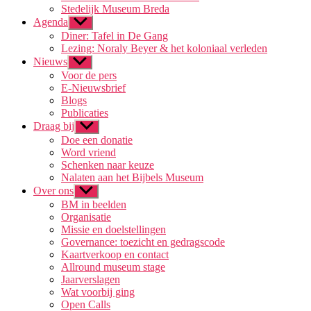
Stedelijk Museum Breda
Agenda
Toon
submenu
Diner: Tafel in De Gang
Lezing: Noraly Beyer & het koloniaal verleden
Nieuws
Toon
submenu
Voor de pers
E-Nieuwsbrief
Blogs
Publicaties
Draag bij
Toon
submenu
Doe een donatie
Word vriend
Schenken naar keuze
Nalaten aan het Bijbels Museum
Over ons
Toon
submenu
BM in beelden
Organisatie
Missie en doelstellingen
Governance: toezicht en gedragscode
Kaartverkoop en contact
Allround museum stage
Jaarverslagen
Wat voorbij ging
Open Calls