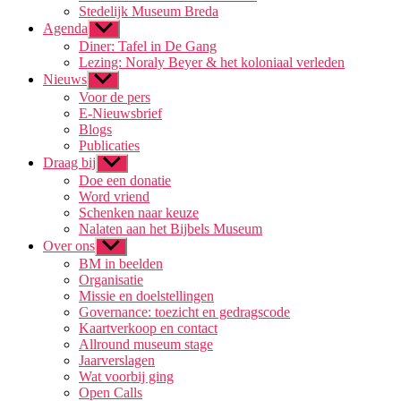
Stedelijk Museum Breda
Agenda
Toon
submenu
Diner: Tafel in De Gang
Lezing: Noraly Beyer & het koloniaal verleden
Nieuws
Toon
submenu
Voor de pers
E-Nieuwsbrief
Blogs
Publicaties
Draag bij
Toon
submenu
Doe een donatie
Word vriend
Schenken naar keuze
Nalaten aan het Bijbels Museum
Over ons
Toon
submenu
BM in beelden
Organisatie
Missie en doelstellingen
Governance: toezicht en gedragscode
Kaartverkoop en contact
Allround museum stage
Jaarverslagen
Wat voorbij ging
Open Calls